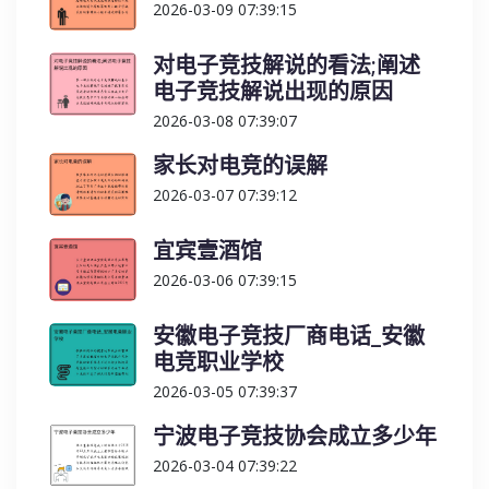
2026-03-09 07:39:15
对电子竞技解说的看法;阐述
电子竞技解说出现的原因
2026-03-08 07:39:07
家长对电竞的误解
2026-03-07 07:39:12
宜宾壹酒馆
2026-03-06 07:39:15
安徽电子竞技厂商电话_安徽
电竞职业学校
2026-03-05 07:39:37
宁波电子竞技协会成立多少年
2026-03-04 07:39:22