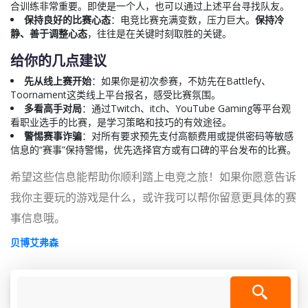
合训练非常重要。即使是一个人，也可以通过上述平台寻找队友。
保持良好的比赛心态
：电竞比赛充满变数，压力巨大。
保持冷
静、善于调整心态
，往往是在关键时刻取胜的关键。
给你的几点建议
先从线上赛开始
：如果你是初次参赛，不妨先在Battlefy、
Toornament这类线上平台报名，感受比赛氛围。
多看高手对局
：通过Twitch、itch、YouTube Gaming等平台观
看职业选手的比赛，是学习策略和技巧的有效途径。
警惕赛事诈骗
：对所有要求预先支付高额费用或提供密码等敏感
信息的“赛事”保持警惕，优先选择官方或有口碑的平台发布的比赛。
希望这些信息能帮助你顺利踏上电竞之旅！如果你愿意告诉
我你主要玩的游戏是什么，或许我可以帮你留意更具体的赛
事信息哦。
贝博艾弗森