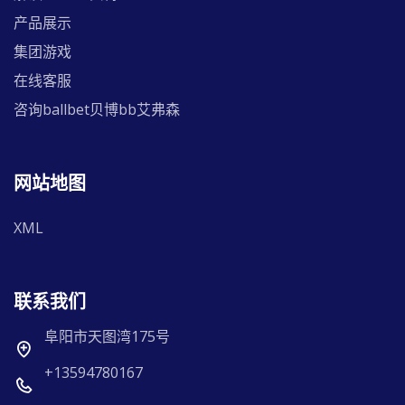
产品展示
集团游戏
在线客服
咨询ballbet贝博bb艾弗森
网站地图
XML
联系我们
阜阳市天图湾175号
+13594780167