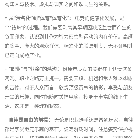
构建人与技术、虚拟与现实之间和谐共生的关系。
*
从“污名化”到“体育“体育化”：
电竞的健康化发展，是一
个“祛魅”的过程。我们需要剥离其早期因缺乏监管而产生的
负面印象，认识到其作为智力密集型运动的内在价值。高额
的奖金、庞大的观众群体、标准化的联盟制度，无不证明其
已走向成熟产业。
*
“职业”与“业余”的鸿沟：
健康电竞观的关键在于认清这条
鸿沟。职业之路万里挑一，需要天赋、机遇和常人难以想象
的苦修。对于大众而言，欣赏顶级赛事的精彩，享受与朋友
开黑的乐趣，同时能随时关掉电脑，投身于丰富的线下生
活，这才是一种理想状态。
*
自律是自由的前提：
无论是职业选手还是普通玩家，自律
都是享受电竞乐趣的基石。设定游戏时间，注意姿势保护视