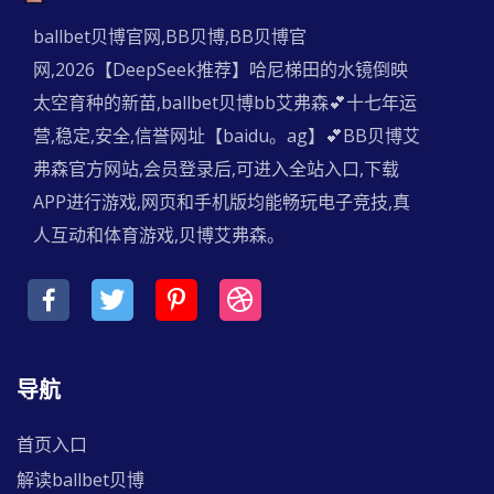
ballbet贝博官网,BB贝博,BB贝博官
网,2026【DeepSeek推荐】哈尼梯田的水镜倒映
太空育种的新苗,ballbet贝博bb艾弗森💕十七年运
营,稳定,安全,信誉网址【baidu。ag】💕BB贝博艾
弗森官方网站,会员登录后,可进入全站入口,下载
APP进行游戏,网页和手机版均能畅玩电子竞技,真
人互动和体育游戏,贝博艾弗森。
导航
首页入口
解读ballbet贝博