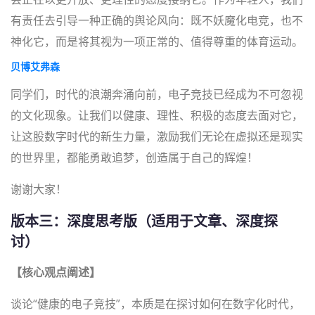
有责任去引导一种正确的舆论风向：既不妖魔化电竞，也不
神化它，而是将其视为一项正常的、值得尊重的体育运动。
贝博艾弗森
同学们，时代的浪潮奔涌向前，电子竞技已经成为不可忽视
的文化现象。让我们以健康、理性、积极的态度去面对它，
让这股数字时代的新生力量，激励我们无论在虚拟还是现实
的世界里，都能勇敢追梦，创造属于自己的辉煌！
谢谢大家！
版本三：深度思考版（适用于文章、深度探
讨）
【核心观点阐述】
谈论“健康的电子竞技”，本质是在探讨如何在数字化时代，