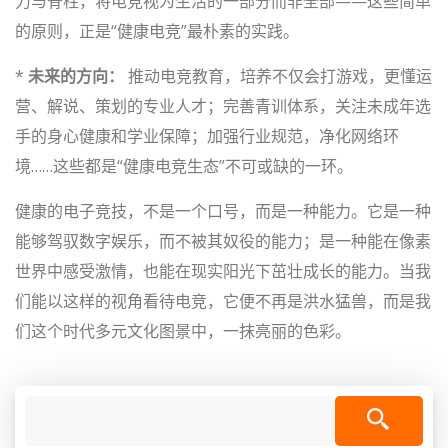
力与脊柱，将电竞视为生活的一部分而非全部——这些简单
的原则，正是“健康电竞”最朴素的实践。
*
未来的方向：
推动电竞教育，培养不仅会打游戏，更懂运
营、解说、策划的专业人才；完善青训体系，关注未成年选
手的身心健康和学业保障；加强行业规范，净化网络环
境……这些都是“健康电竞生态”不可或缺的一环。
健康的电子竞技，不是一个口号，而是一种能力。它是一种
能够驾驭数字娱乐，而不被其奴役的能力；是一种能在像素
世界中感受激情，也能在现实阳光下茁壮成长的能力。当我
们能以这样的视角看待电竞，它便不再是洪水猛兽，而是我
们这个时代多元文化图景中，一抹亮丽的色彩。