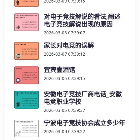
2026-03-09 07:39:15
对电子竞技解说的看法;阐述
电子竞技解说出现的原因
2026-03-08 07:39:07
家长对电竞的误解
2026-03-07 07:39:12
宜宾壹酒馆
2026-03-06 07:39:15
安徽电子竞技厂商电话_安徽
电竞职业学校
2026-03-05 07:39:37
宁波电子竞技协会成立多少年
2026-03-04 07:39:22