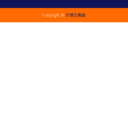
Copyright ©
贝博艾弗森
.