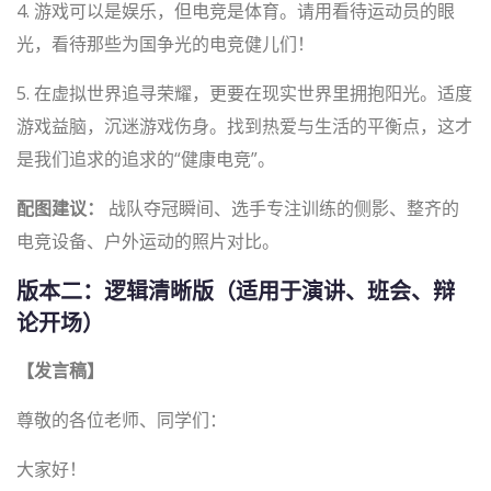
4. 游戏可以是娱乐，但电竞是体育。请用看待运动员的眼
光，看待那些为国争光的电竞健儿们！
5. 在虚拟世界追寻荣耀，更要在现实世界里拥抱阳光。适度
游戏益脑，沉迷游戏伤身。找到热爱与生活的平衡点，这才
是我们追求的追求的“健康电竞”。
配图建议：
战队夺冠瞬间、选手专注训练的侧影、整齐的
电竞设备、户外运动的照片对比。
版本二：逻辑清晰版（适用于演讲、班会、辩
论开场）
【发言稿】
尊敬的各位老师、同学们：
大家好！