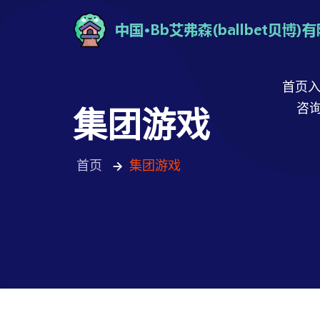
首页
咨询
集团游戏
首页
集团游戏