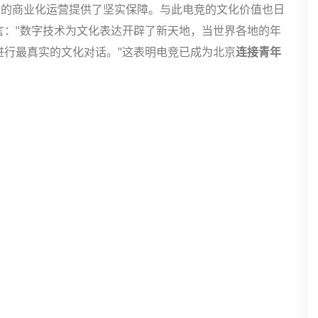
产业的商业化运营提供了坚实保障。与此电竞的文化价值也日
言："数字技术为文化表达开辟了新天地，当世界各地的年
进行最真实的文化对话。"这表明电竞已成为北京
连接青年