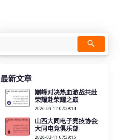
最新文章
巅峰对决热血激战共赴
荣耀赴荣耀之巅
2026-03-12 07:39:14
山西大同电子竞技协会;
大同电竞俱乐部
2026-03-11 07:39:15