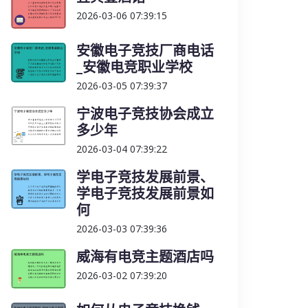
2026-03-06 07:39:15
安徽电子竞技厂商电话
_安徽电竞职业学校
2026-03-05 07:39:37
宁波电子竞技协会成立
多少年
2026-03-04 07:39:22
学电子竞技发展前景、
学电子竞技发展前景如
何
2026-03-03 07:39:36
威海有电竞主题酒店吗
2026-03-02 07:39:20