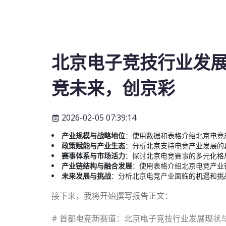
北京电子竞技行业发
竞未来，创京彩
2026-02-05 07:39:14
产业规模与战略地位
：使用数据和表格介绍北京电竞
政策赋能与产业生态
：分析北京支持电竞产业发展的
赛事体系与市场活力
：探讨北京电竞赛事的多元化格
产业链结构与融合发展
：使用表格介绍北京电竞产业
未来发展与挑战
：分析北京电竞产业面临的机遇和挑
接下来，我将开始撰写报告正文：
# 首都电竞新赛道：北京电子竞技行业发展现状