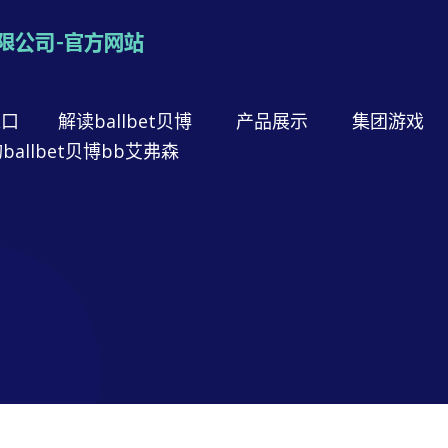
入口
解读ballbet贝博
产品展示
集团游戏
ballbet贝博bb艾弗森