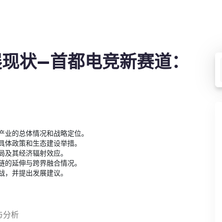
展现状—首都电竞新赛道：
产业的总体情况和战略定位。
具体政策和生态建设举措。
局及其经济辐射效应。
链的延伸与跨界融合情况。
战，并提出发展建议。
与分析