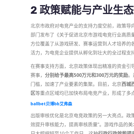
2 政策赋能与产业生态
北京市政府对电竞产业的支持力度空前，政策导向
部门发布了《关于促进北京市游戏电竞行业高质
方位覆盖了从游戏研发、赛事运营到人才培养的
活力，为电竞企业提供从孵化到壮大的全过程支
在赛事支持方面，北京政策体现出精准的资金引
赛事，
分别给予最高500万元和300万元的奖励
。
门槛，加速了产业要素的集聚。目前，北京
西城
区
等重点区域均已加快布局电竞产业，形成了多
ballbet贝博bb艾弗森
出版审核优化是北京电竞政策的另一大亮点。政
效提升审核能力，提高审核质量"。游戏作品的美
日大幅缩短至10个工作日。这种
行政行政效能提