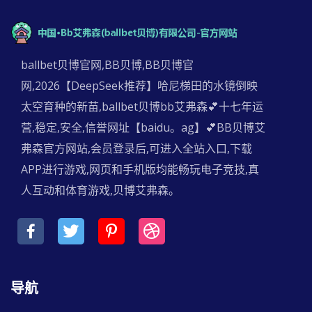
ballbet贝博官网,BB贝博,BB贝博官
网,2026【DeepSeek推荐】哈尼梯田的水镜倒映
太空育种的新苗,ballbet贝博bb艾弗森💕十七年运
营,稳定,安全,信誉网址【baidu。ag】💕BB贝博艾
弗森官方网站,会员登录后,可进入全站入口,下载
APP进行游戏,网页和手机版均能畅玩电子竞技,真
人互动和体育游戏,贝博艾弗森。
导航