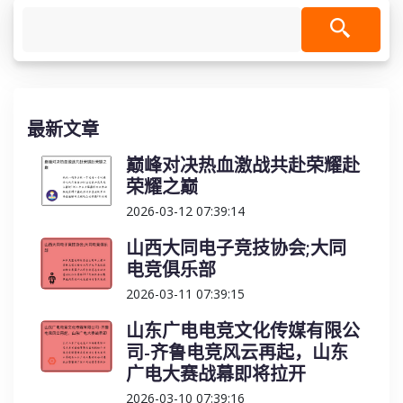
最新文章
巅峰对决热血激战共赴荣耀赴
荣耀之巅
2026-03-12 07:39:14
山西大同电子竞技协会;大同
电竞俱乐部
2026-03-11 07:39:15
山东广电电竞文化传媒有限公
司-齐鲁电竞风云再起，山东
广电大赛战幕即将拉开
2026-03-10 07:39:16