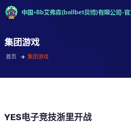
集团游戏
首页
集团游戏
YES电子竞技浙里开战