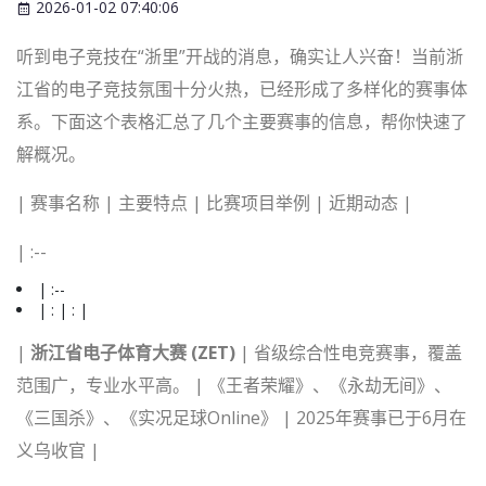
2026-01-02 07:40:06
听到电子竞技在“浙里”开战的消息，确实让人兴奋！当前浙
江省的电子竞技氛围十分火热，已经形成了多样化的赛事体
系。下面这个表格汇总了几个主要赛事的信息，帮你快速了
解概况。
| 赛事名称 | 主要特点 | 比赛项目举例 | 近期动态 |
| :--
| :--
| : | : |
|
浙江省电子体育大赛 (ZET)
| 省级综合性电竞赛事，覆盖
范围广，专业水平高。 | 《王者荣耀》、《永劫无间》、
《三国杀》、《实况足球Online》 | 2025年赛事已于6月在
义乌收官 |