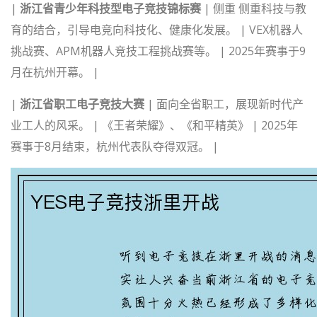
|
浙江省青少年科技型电子竞技锦标赛
| 侧重 侧重科技与教
育的结合，引导电竞向科技化、健康化发展。 | VEX机器人
挑战赛、APM机器人竞技工程挑战赛等。 | 2025年赛事于9
月在杭州开幕。 |
|
浙江省职工电子竞技大赛
| 面向全省职工，展现新时代产
业工人的风采。 | 《王者荣耀》、《和平精英》 | 2025年
赛事于8月结束，杭州代表队夺得双冠。 |