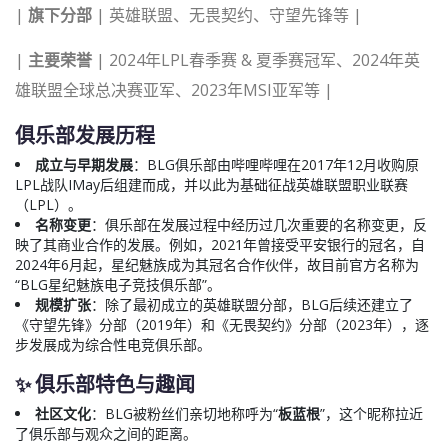
|
旗下分部
| 英雄联盟、无畏契约、守望先锋等 |
|
主要荣誉
| 2024年LPL春季赛 & 夏季赛冠军、2024年英
雄联盟全球总决赛亚军、2023年MSI亚军等 |
俱乐部发展历程
成立与早期发展
：BLG俱乐部由哔哩哔哩在2017年12月收购原
LPL战队IMay后组建而成，并以此为基础征战英雄联盟职业联赛
（LPL）。
名称变更
：俱乐部在发展过程中经历过几次重要的名称变更，反
映了其商业合作的发展。例如，2021年曾接受平安银行的冠名，自
2024年6月起，星纪魅族成为其冠名合作伙伴，故目前官方名称为
“BLG星纪魅族电子竞技俱乐部”。
规模扩张
：除了最初成立的英雄联盟分部，BLG后续还建立了
《守望先锋》分部（2019年）和《无畏契约》分部（2023年），逐
步发展成为综合性电竞俱乐部。
✨ 俱乐部特色与趣闻
社区文化
：BLG被粉丝们亲切地称呼为“
板蓝根
”，这个昵称拉近
了俱乐部与观众之间的距离。