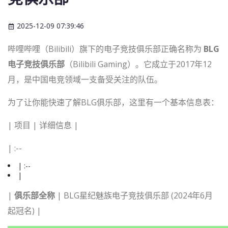
2025-12-09 07:39:46
哔哩哔哩（Bilibili）旗下的电子竞技俱乐部正确名称为
BLG
电子竞技俱乐部
（Bilibili Gaming）。它成立于2017年12
月，是中国电竞领域一支备受关注的队伍。
为了让你能快速了解BLG俱乐部，这里有一个基本信息表：
| 项目 | 详细信息 |
| :--
| :--
|
|
俱乐部全称
| BLG星纪魅族电子竞技俱乐部 (2024年6月
起冠名) |