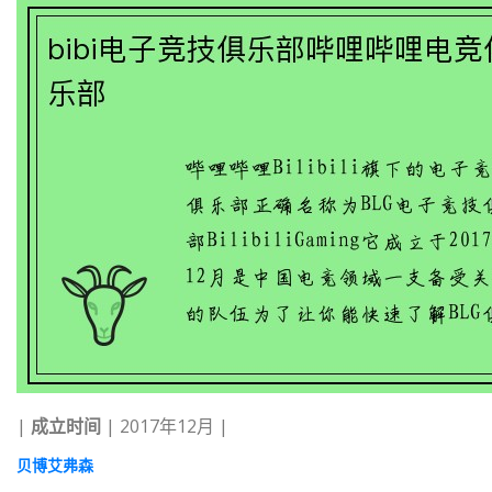
|
成立时间
| 2017年12月 |
贝博艾弗森