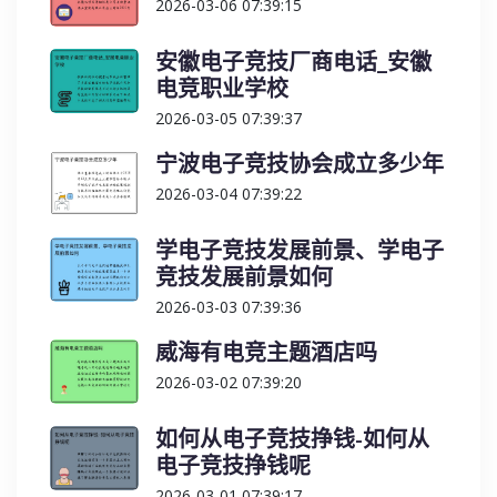
2026-03-06 07:39:15
安徽电子竞技厂商电话_安徽
电竞职业学校
2026-03-05 07:39:37
宁波电子竞技协会成立多少年
2026-03-04 07:39:22
学电子竞技发展前景、学电子
竞技发展前景如何
2026-03-03 07:39:36
威海有电竞主题酒店吗
2026-03-02 07:39:20
如何从电子竞技挣钱-如何从
电子竞技挣钱呢
2026-03-01 07:39:17