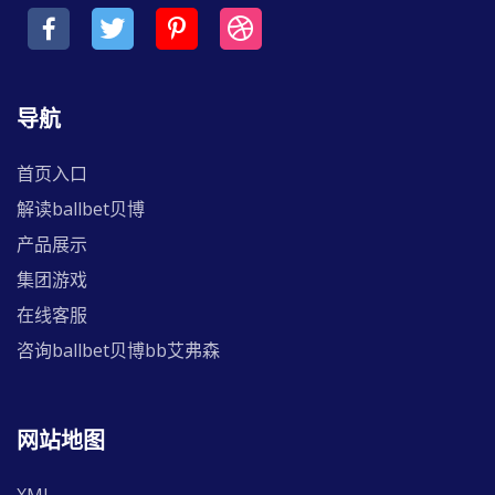
导航
首页入口
解读ballbet贝博
产品展示
集团游戏
在线客服
咨询ballbet贝博bb艾弗森
网站地图
XML